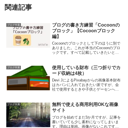
関連記事
ブログの書き方練習「Cocoonの
ブログ作業
ブロック」【Cocoonブロック
編】
Cocoonのブロックとして下のほうに別で
ありました。これが本当のCocoonのブロ
ックです。すべて記載していきたいと思
います。COCOONブロックアイコンボッ
クスアイコンボックスはアイコンを用い
ることで、視覚的に強調させることがで
使用している財布（三つ折りでカ
ブログ作業
きます。...
ード収納は4枚）
Devi JによるPixabayからの画像基本財布
はカバンに入れておきたい派ですが、会
社で使用するときや子供とゲーセンへ行
く時にポケットに入れておいた方が楽な
ので小さい財布を使用しています。それ
が↓のスノビストの三つ折り財布です。
無料で使える商用利用OKな画像
ブログ作業
(func...
サイト
ブログを始めてまだ3か月ですが、記事を
書いていても少し素朴になってしまいま
す。理由は単純。画像がないこれです。