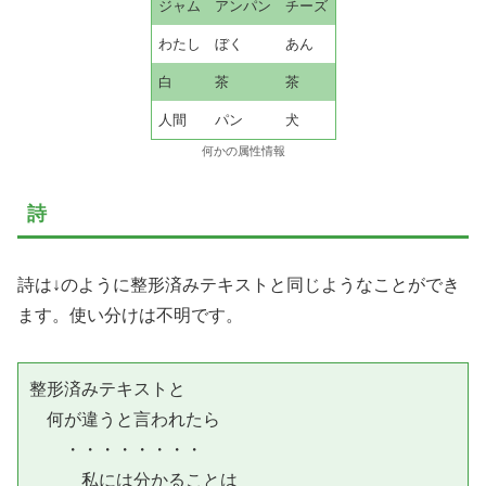
ジャム
アンパン
チーズ
わたし
ぼく
あん
白
茶
茶
人間
パン
犬
何かの属性情報
詩
詩は↓のように整形済みテキストと同じようなことができ
ます。使い分けは不明です。
整形済みテキストと

　何が違うと言われたら

　　・・・・・・・・

　　　私には分かることは
