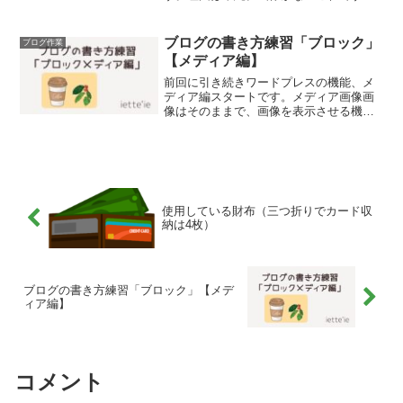
なので、無料で使える画像サイトを調べ
て備忘録として記録しておきます。条件
としては下記2つです。無料商用利用が可
ブログの書き方練習「ブロック」
ブログ作業
能無料で使えるサイト...
【メディア編】
前回に引き続きワードプレスの機能、メ
ディア編スタートです。メディア画像画
像はそのままで、画像を表示させる機能
です。ギャラリーギャラリーは画像と違
い画像を複数表示することができる機能
です。画像 1枚のみギャラリー
複数音声音声は音声ファ...
使用している財布（三つ折りでカード収
納は4枚）
ブログの書き方練習「ブロック」【メデ
ィア編】
コメント