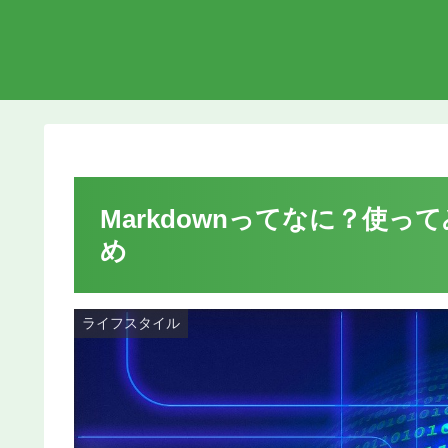
Markdownってなに？使
め
ライフスタイル