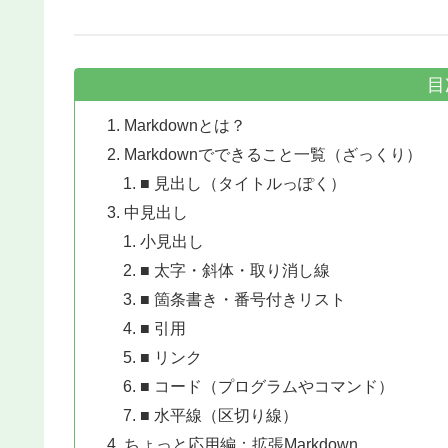
目
Markdownとは？
Markdownでできること一覧（ざっくり）
■ 見出し（タイトルっぽく）
中見出し
小見出し
■ 太字・斜体・取り消し線
■ 箇条書き・番号付きリスト
■ 引用
■ リンク
■ コード（プログラムやコマンド）
■ 水平線（区切り線）
ちょっと応用編：拡張Markdown