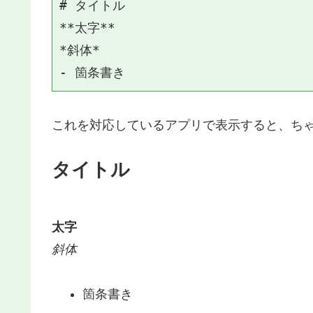
# タイトル

**太字**

*斜体*

これを対応しているアプリで表示すると、ち
タイトル
太字
斜体
箇条書き