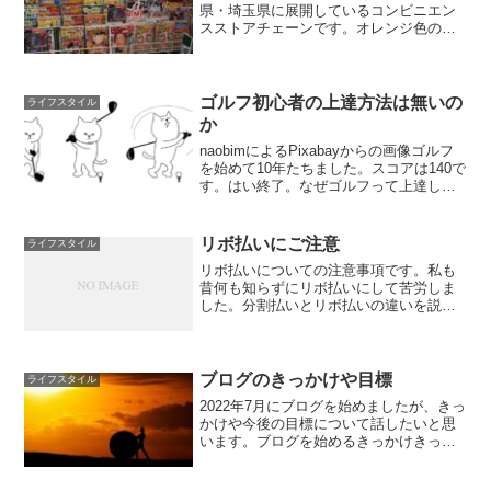
県・埼玉県に展開しているコンビニエン
スストアチェーンです。オレンジ色の鳥
の看板が目印。看板の鳥は「フェニック
ス」だそうです。時代に合わせて変化し
ながら、永遠に反映するようにと願いが
込められているらしいです。...
ゴルフ初心者の上達方法は無いの
ライフスタイル
か
naobimによるPixabayからの画像ゴルフ
を始めて10年たちました。スコアは140で
す。はい終了。なぜゴルフって上達しな
いんですかね？初心者ゴルファーが上達
できる方法がないか考えてみました。ゴ
ルフを始めたきっかけは会社の上司から
リボ払いにご注意
ライフスタイル
誘われ...
リボ払いについての注意事項です。私も
昔何も知らずにリボ払いにして苦労しま
した。分割払いとリボ払いの違いを説明
してリボ払いの注意事項も記載します。
毎月の支払いがきつくてとりあえずリボ
払いにしている方は要注意です！！リボ
払いとはリボルビング払い...
ブログのきっかけや目標
ライフスタイル
2022年7月にブログを始めましたが、きっ
かけや今後の目標について話したいと思
います。ブログを始めるきっかけきっか
けはお金について見ていたYouTubeの動
画です。両学長 リベラルアーツ大学とい