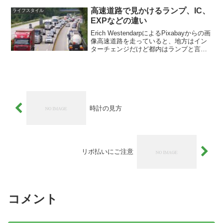
うチャンネルです。以下の2つがきっかけ
でブログ...
高速道路で見かけるランプ、IC、
ライフスタイル
EXPなどの違い
Erich WestendarpによるPixabayからの画
像高速道路を走っていると、地方はイン
ターチェンジだけど都内はランプと言っ
ていたり違いが分からない方もいるかと
思います。今回高速道路の用語を調べて
みました。ランプランプは英語で【ra...
時計の見方
リボ払いにご注意
コメント