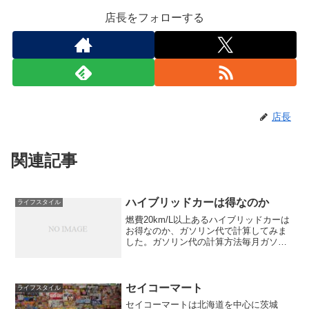
店長をフォローする
店長
関連記事
ハイブリッドカーは得なのか
ライフスタイル
燃費20km/L以上あるハイブリッドカーは
お得なのか、ガソリン代で計算してみま
した。ガソリン代の計算方法毎月ガソリ
ン代がいくらかかるかは、以下3つの値で
計算ができます。A=毎月の走行距
離:kmB=燃費:km/LC=ガソリン代:円/L毎
月のガ...
セイコーマート
ライフスタイル
セイコーマートは北海道を中心に茨城